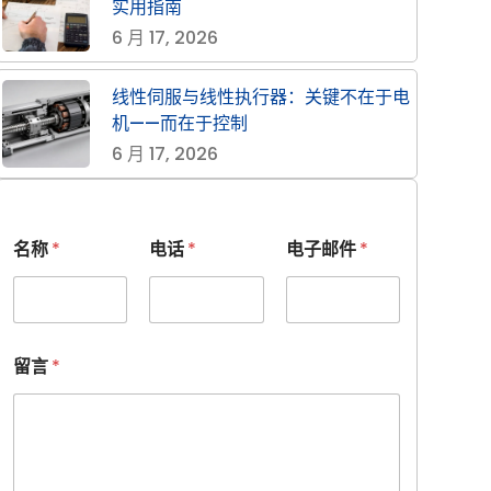
实用指南
6 月 17, 2026
线性伺服与线性执行器：关键不在于电
机——而在于控制
6 月 17, 2026
名称
*
电话
*
电子邮件
*
*
留言
*
电
子
邮
件
隐
藏