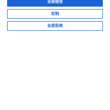
式（“gifs”）、1×1 像素、网络窃听器、cookies 或其他
全部接受
类似装置（有时称为 “间谍软件 ”或 “被动收集机制 ”或
“pcms”）。.
定制
21. 使用、启动、开发或分发任何自动化系统，包括但不
全部拒绝
限于任何蜘蛛、机器人、作弊工具、搜刮器或访问本网站
的离线阅读器，或使用或启动任何未经授权的脚本或其他
软件，但标准搜索引擎或互联网浏览器的使用可能导致的
情况除外。.
在我们看来，诋毁、玷污或以其他方式损害我们和/或本
网站。.
23. 以不符合任何适用法律或法规的方式使用本网站。.
提交材料
您承认并同意，您向我们提供的有关本网站的任何问题、
评论、建议、想法、反馈或其他信息（“提交信息”）均为