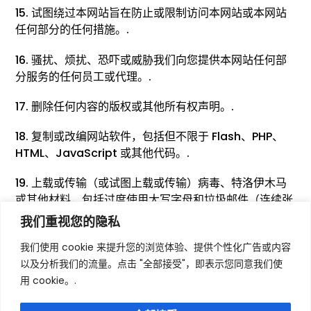
15. 试图绕过本网站旨在防止或限制访问本网站或本网站
任何部分的任何措施。.
16. 骚扰、烦扰、恐吓或威胁我们向您提供本网站任何部
分服务的任何员工或代理。.
17. 删除任何内容的版权或其他所有权声明。.
18. 复制或改编网站软件，包括但不限于 Flash、PHP、
HTML、JavaScript 或其他代码。.
19. 上载或传输（或试图上载或传输）病毒、特洛伊木马
或其他材料，包括过度使用大写字母和垃圾邮件（连续张
贴重复文本），干扰任何一方不间断地使用和享受本网
我们重视您的隐私
站，或修改、损害、破坏、改变或干扰本网站的使用、特
我们使用 cookie 来提升您的浏览体验、提供个性化广告或内容
点、功能、运行或维护。.
以及分析我们的流量。点击 "全部接受"，即表示您同意我们使
上传或传输（或试图上传或传输）作为被动或主动信息收
用 cookie。.
集或传输机制的任何材料，包括但不限于透明图形交换格