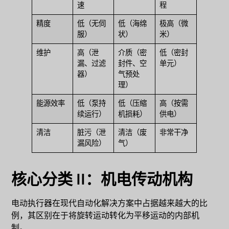
速
程
精度
低（无伺
低（海绵
极高（微
服）
状）
米）
维护
高（泄
介质（密
低（密封
漏、过滤
封件、空
单元）
器）
气预处
理）
能源效率
低（泵持
低（压缩
高（按需
续运行）
机损耗）
供电）
清洁
脏污（泄
清洁（废
非常干净
漏风险）
气）
核心分类 II：机电传动机构
电动执行器在现代自动化解决方案中占据越来越大的比
例，其区别在于将旋转运动转化为平移运动的内部机
制。.