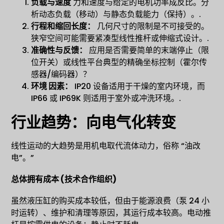
负载与速度
力和速度与给定的电机功率成反比。分
析动态负载（移动）与静态负载能力（保持）。.
行程和缩回长度：
几何尺寸的限制是不可接受的。
狭窄空间可能需要紧凑型线性推杆或伸缩式设计。.
准确性与反馈：
应用是否需要简单的末端停止（限
位开关）或线性平台典型的精确坐标控制（霍尔传
感器/编码器）？
环境
因素：
IP20 设备适用于干燥的室内环境，而
IP66 或 IP69K 则适用于室外或冲洗环境。.
行业趋势：向电气化转变
线性运动的大趋势是用机电取代流体动力，俗称 “油改
电”。”
总体拥有成本
(
技术合作组织
)
虽然液压缸的购买成本较低，但由于能源浪费（泵 24 小
时运转）、维护和清理等原因，其运行成本较高。电动推