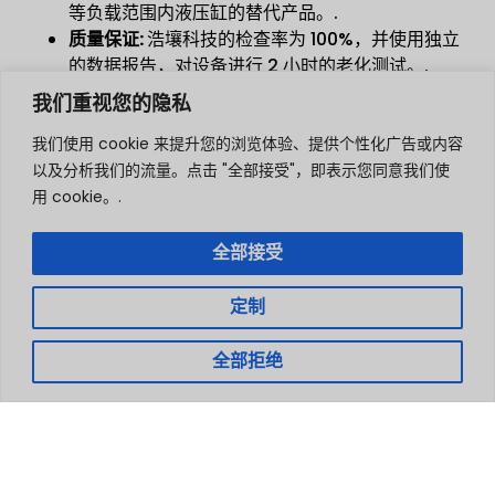
等负载范围内液压缸的替代产品。.
质量保证
:
浩壤科技的检查率为 100%，并使用独立
的数据报告，对设备进行 2 小时的老化测试。.
遵守规定：
安全通过 ISO9001、CE 和 RoHS 等一
我们重视您的隐私
系列强大的认证体系来保证。特别是，专用电动型
我们使用 cookie 来提升您的浏览体验、提供个性化广告或内容
号通过了防爆（Ex）认证，这证明它们可用于普通
以及分析我们的流量。点击 "全部接受"，即表示您同意我们使
消费级电子产品无法运行的危险工业区。.
用 cookie。.
总结和战略建议
全部接受
线性执行器的应用领域非常广泛。尽管液压和气动解决方
案仍然适用于特定的极限力或风险细分市场，但由于其精
定制
确性、可控性和较低的总体拥有成本，电气化已成为明显
的工业趋势。.
全部拒绝
对于对电动直线运动解决方案特别感兴趣的工程师和买家
来说，标准目录产品可能会带来无法接受的设计折衷。在
这种情况下，与 Hoodland 这样的专业制造商合作，就
能使执行器成为一个优化的子系统。.