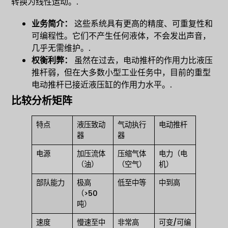
转换为线性运动。.
业务简介：
这些系统具有更高的精度、可重复性和
可编程性。它们不产生任何液体，不会发出声音，
几乎无需维护。.
权衡利弊：
虽然在过去，电动推杆的作用力比液压
推杆弱，但在大多数小型工业任务中，目前的重型
电动推杆已接近液压缸的作用力水平。.
比较分析矩阵
特点
液压致动
气动执行
电动推杆
器
器
电源
加压流体
压缩气体
电力（电
（油）
（空气）
机）
部队能力
极高
低至中等
中到高
（>50
吨）
速度
慢速至中
非常高
可变/可编